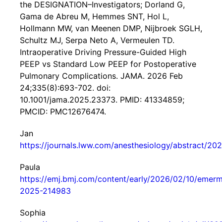
the DESIGNATION–Investigators; Dorland G,
Gama de Abreu M, Hemmes SNT, Hol L,
Hollmann MW, van Meenen DMP, Nijbroek SGLH,
Schultz MJ, Serpa Neto A, Vermeulen TD.
Intraoperative Driving Pressure-Guided High
PEEP vs Standard Low PEEP for Postoperative
Pulmonary Complications. JAMA. 2026 Feb
24;335(8):693-702. doi:
10.1001/jama.2025.23373. PMID: 41334859;
PMCID: PMC12676474.
Jan
https://journals.lww.com/anesthesiology/abstract/2
Paula
https://emj.bmj.com/content/early/2026/02/10/emer
2025-214983
Sophia